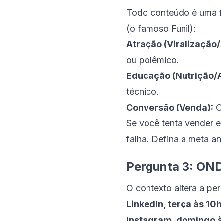
Todo conteúdo é uma f
(o famoso Funil):
Atração (Viralização
ou polêmico.
Educação (Nutrição/A
técnico.
Conversão (Venda):
O
Se você tenta vender e
falha. Defina a meta an
Pergunta 3: OND
O contexto altera a p
LinkedIn, terça às 10h
Instagram, domingo à