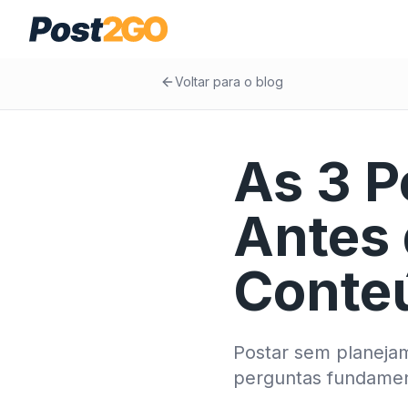
Voltar para o blog
As 3 P
Antes 
Conte
Postar sem planejam
perguntas fundament