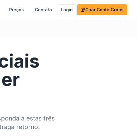
Preços
Contato
Login
Criar Conta Grátis
ciais
uer
sponda a estas três
raga retorno.