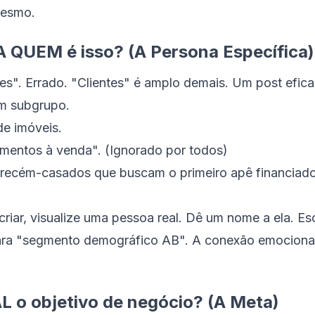
mesmo.
A QUEM é isso? (A Persona Específica)
tes". Errado. "Clientes" é amplo demais. Um post efic
um subgrupo.
e imóveis.
amentos à venda". (Ignorado por todos)
 recém-casados que buscam o primeiro apê financiado
riar, visualize uma pessoa real. Dê um nome a ela. Es
ara "segmento demográfico AB". A conexão emociona
L o objetivo de negócio? (A Meta)