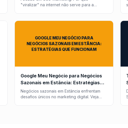
"viralizar" na internet não serve para a
padaria da esquina e qual a estratégia
correta para ser o "Herói Local".
GOOGLE MEU NEGÓCIO PARA
NEGÓCIOS SAZONAIS EM ESTÂNCIA:
ESTRATÉGIAS QUE FUNCIONAM
Google Meu Negócio para Negócios
Sazonais em Estância: Estratégias
que Funcionam
Negócios sazonais em Estância enfrentam
a
desafios únicos no marketing digital. Veja
como otimizar seu Google Meu Negócio para
atrair clientes o ano todo com a Post2GO.