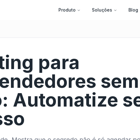
Produto
Soluções
Blog
ing para
endedores sem
: Automatize s
sso
ade. Mostra que o segredo não é só agendar po