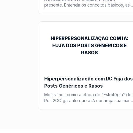
presente. Entenda os conceitos básicos, as
aplicações práticas no marketing e como dar
os primeiros passos sem medo.
HIPERPERSONALIZAÇÃO COM IA:
FUJA DOS POSTS GENÉRICOS E
RASOS
Hiperpersonalização com IA: Fuja dos
Posts Genéricos e Rasos
Mostramos como a etapa de "Estratégia" do
Post2GO garante que a IA conheça sua marc
profundamente, evitando conteúdo raso.