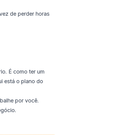
vez de perder horas
rio. É como ter um
i está o plano do
abalhe
por você
.
egócio.