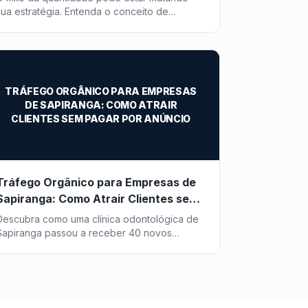
sua estratégia. Entenda o conceito de
"Content Shock" e veja por que a qualidade
e a relevância são as verdadeiras métricas
de sucesso.
TRÁFEGO ORGÂNICO PARA EMPRESAS
DE SAPIRANGA: COMO ATRAIR
CLIENTES SEM PAGAR POR ANÚNCIO
Tráfego Orgânico para Empresas de
Sapiranga: Como Atrair Clientes sem
Pagar por Anúncio
Descubra como uma clínica odontológica de
Sapiranga passou a receber 40 novos
pacientes por mês vindos do Google, sem
investir um centavo em anúncios - com a
estratégia de SEO da Post2GO.