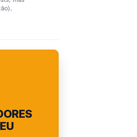
ção).
DORES
SEU