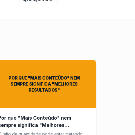
POR QUE "MAIS CONTEÚDO" NEM
SEMPRE SIGNIFICA "MELHORES
RESULTADOS"
Por que "Mais Conteúdo" nem
sempre significa "Melhores
Resultados"
O mito da quantidade pode estar matando