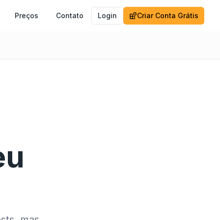
Preços
Contato
Login
Criar Conta Grátis
eu
sts, mas