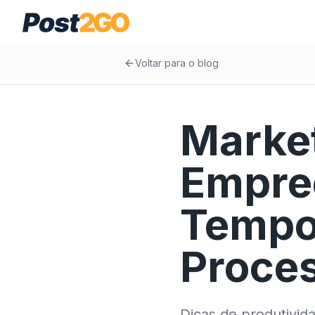
Voltar para o blog
Market
Empre
Tempo
Proce
Dicas de produtivid