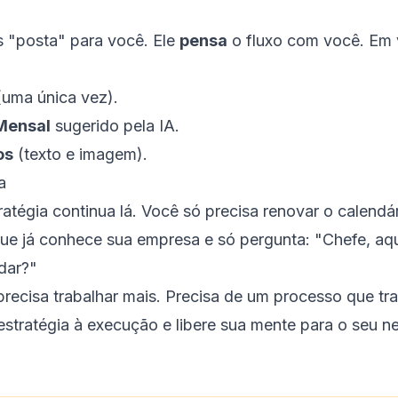
o
 "posta" para você. Ele
pensa
o fluxo com você. Em 
:
uma única vez).
Mensal
sugerido pela IA.
os
(texto e imagem).
a
atégia continua lá. Você só precisa renovar o calendá
ue já conhece sua empresa e só pergunta: "Chefe, aqu
dar?"
recisa trabalhar
mais
. Precisa de um processo que tr
estratégia à execução e libere sua mente para o seu n