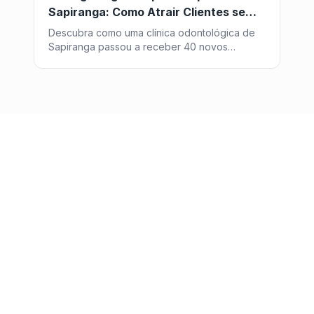
Sapiranga: Como Atrair Clientes sem
Pagar por Anúncio
Descubra como uma clínica odontológica de
Sapiranga passou a receber 40 novos
pacientes por mês vindos do Google, sem
investir um centavo em anúncios - com a
estratégia de SEO da Post2GO.