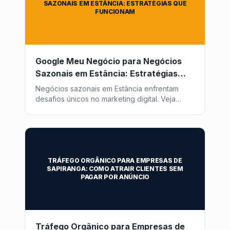
SAZONAIS EM ESTÂNCIA: ESTRATÉGIAS QUE
FUNCIONAM
Google Meu Negócio para Negócios
Sazonais em Estância: Estratégias
que Funcionam
Negócios sazonais em Estância enfrentam
desafios únicos no marketing digital. Veja
como otimizar seu Google Meu Negócio para
atrair clientes o ano todo com a Post2GO.
TRÁFEGO ORGÂNICO PARA EMPRESAS DE
SAPIRANGA: COMO ATRAIR CLIENTES SEM
PAGAR POR ANÚNCIO
Tráfego Orgânico para Empresas de