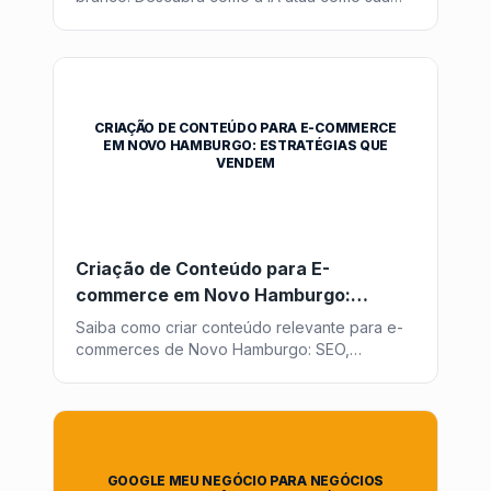
musa inspiradora incansável, gerando ângulos
e ideias que você nunca pensaria.
CRIAÇÃO DE CONTEÚDO PARA E-COMMERCE
EM NOVO HAMBURGO: ESTRATÉGIAS QUE
VENDEM
Criação de Conteúdo para E-
commerce em Novo Hamburgo:
Estratégias que Vendem
Saiba como criar conteúdo relevante para e-
commerces de Novo Hamburgo: SEO,
storytelling local, descrições de produto e
estratégias de blog que geram vendas.
GOOGLE MEU NEGÓCIO PARA NEGÓCIOS