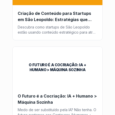
Criação de Conteúdo para Startups
em São Leopoldo: Estratégias que
Funcionam
Descubra como startups de São Leopoldo
estão usando conteúdo estratégico para atrair
clientes e investidores.
O FUTURO É A COCRIAÇÃO: IA +
HUMANO > MÁQUINA SOZINHA
O Futuro é a Cocriação: IA + Humano >
Máquina Sozinha
Medo de ser substituído pela IA? Não tenha. O
futuro pertence aos Centauros (Humanos +