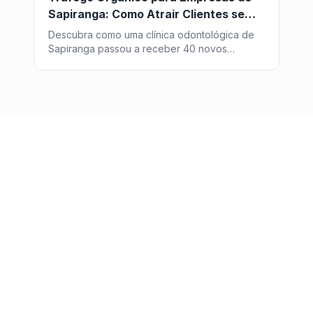
Sapiranga: Como Atrair Clientes sem
Pagar por Anúncio
Descubra como uma clínica odontológica de
Sapiranga passou a receber 40 novos
pacientes por mês vindos do Google, sem
investir um centavo em anúncios - com a
estratégia de SEO da Post2GO.