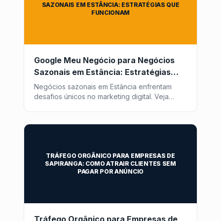
SAZONAIS EM ESTÂNCIA: ESTRATÉGIAS QUE
FUNCIONAM
Google Meu Negócio para Negócios
Sazonais em Estância: Estratégias
que Funcionam
Negócios sazonais em Estância enfrentam
desafios únicos no marketing digital. Veja
como otimizar seu Google Meu Negócio para
atrair clientes o ano todo com a Post2GO.
TRÁFEGO ORGÂNICO PARA EMPRESAS DE
SAPIRANGA: COMO ATRAIR CLIENTES SEM
PAGAR POR ANÚNCIO
Tráfego Orgânico para Empresas de