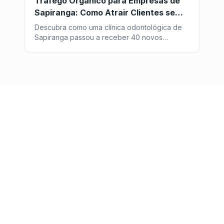
Tráfego Orgânico para Empresas de
Sapiranga: Como Atrair Clientes sem
Pagar por Anúncio
Descubra como uma clínica odontológica de
Sapiranga passou a receber 40 novos
pacientes por mês vindos do Google, sem
investir um centavo em anúncios - com a
estratégia de SEO da Post2GO.