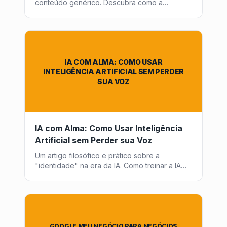
conteúdo genérico. Descubra como a
Post2Go utiliza dados e estratégia para
oferecer hiperpersonalização que engaja e
converte de verdade.
IA COM ALMA: COMO USAR
INTELIGÊNCIA ARTIFICIAL SEM PERDER
SUA VOZ
IA com Alma: Como Usar Inteligência
Artificial sem Perder sua Voz
Um artigo filosófico e prático sobre a
"identidade" na era da IA. Como treinar a IA
para soar como você e por que o "toque
humano" final é insubstituível.
GOOGLE MEU NEGÓCIO PARA NEGÓCIOS