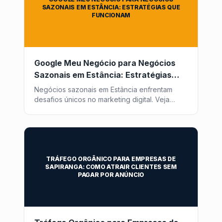
SAZONAIS EM ESTÂNCIA: ESTRATÉGIAS QUE
FUNCIONAM
Google Meu Negócio para Negócios
Sazonais em Estância: Estratégias
que Funcionam
Negócios sazonais em Estância enfrentam
desafios únicos no marketing digital. Veja
como otimizar seu Google Meu Negócio para
atrair clientes o ano todo com a Post2GO.
TRÁFEGO ORGÂNICO PARA EMPRESAS DE
SAPIRANGA: COMO ATRAIR CLIENTES SEM
PAGAR POR ANÚNCIO