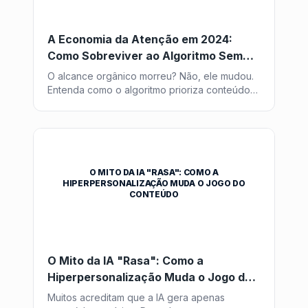
A Economia da Atenção em 2024:
Como Sobreviver ao Algoritmo Sem
Pagar Anúncio
O alcance orgânico morreu? Não, ele mudou.
Entenda como o algoritmo prioriza conteúdos
que "seguram" o usuário e como usar isso a
seu favor.
O MITO DA IA "RASA": COMO A
HIPERPERSONALIZAÇÃO MUDA O JOGO DO
CONTEÚDO
O Mito da IA "Rasa": Como a
Hiperpersonalização Muda o Jogo do
Conteúdo
Muitos acreditam que a IA gera apenas