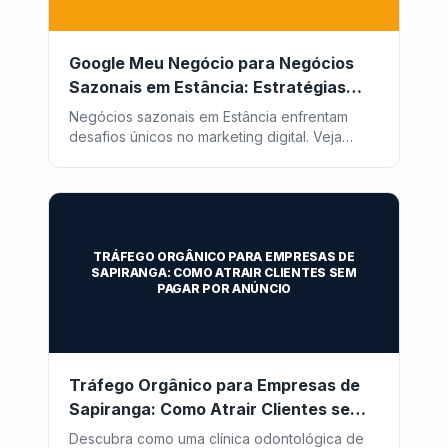
Google Meu Negócio para Negócios
Sazonais em Estância: Estratégias
que Funcionam
Negócios sazonais em Estância enfrentam
desafios únicos no marketing digital. Veja
como otimizar seu Google Meu Negócio para
atrair clientes o ano todo com a Post2GO.
TRÁFEGO ORGÂNICO PARA EMPRESAS DE
SAPIRANGA: COMO ATRAIR CLIENTES SEM
PAGAR POR ANÚNCIO
Tráfego Orgânico para Empresas de
Sapiranga: Como Atrair Clientes sem
Pagar por Anúncio
Descubra como uma clínica odontológica de