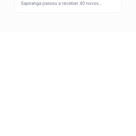
Sapiranga passou a receber 40 novos
pacientes por mês vindos do Google, sem
investir um centavo em anúncios - com a
estratégia de SEO da Post2GO.