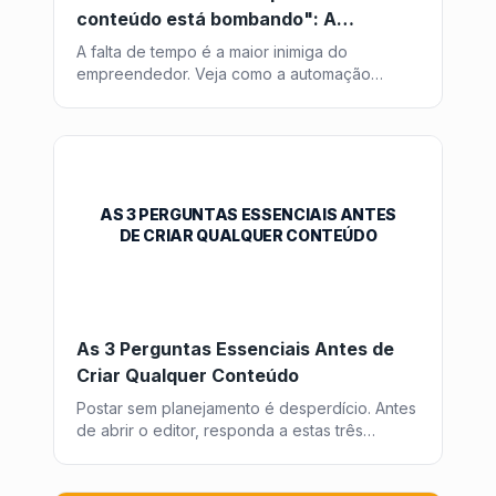
conteúdo está bombando": A
Revolução da Automação
A falta de tempo é a maior inimiga do
empreendedor. Veja como a automação
inteligente transforma horas de trabalho em
minutos de supervisão.
AS 3 PERGUNTAS ESSENCIAIS ANTES
DE CRIAR QUALQUER CONTEÚDO
As 3 Perguntas Essenciais Antes de
Criar Qualquer Conteúdo
Postar sem planejamento é desperdício. Antes
de abrir o editor, responda a estas três
perguntas fundamentais para garantir que
cada peça de conteúdo traga retorno.