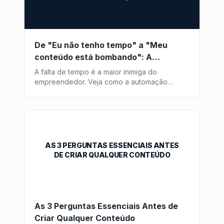
De "Eu não tenho tempo" a "Meu
conteúdo está bombando": A
Revolução da Automação
A falta de tempo é a maior inimiga do
empreendedor. Veja como a automação
inteligente transforma horas de trabalho em
minutos de supervisão.
AS 3 PERGUNTAS ESSENCIAIS ANTES
DE CRIAR QUALQUER CONTEÚDO
As 3 Perguntas Essenciais Antes de
Criar Qualquer Conteúdo