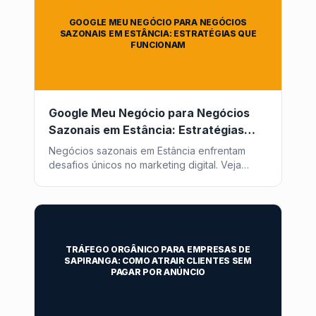
GOOGLE MEU NEGÓCIO PARA NEGÓCIOS
SAZONAIS EM ESTÂNCIA: ESTRATÉGIAS QUE
FUNCIONAM
Google Meu Negócio para Negócios
Sazonais em Estância: Estratégias
que Funcionam
Negócios sazonais em Estância enfrentam
desafios únicos no marketing digital. Veja
como otimizar seu Google Meu Negócio para
atrair clientes o ano todo com a Post2GO.
TRÁFEGO ORGÂNICO PARA EMPRESAS DE
SAPIRANGA: COMO ATRAIR CLIENTES SEM
PAGAR POR ANÚNCIO