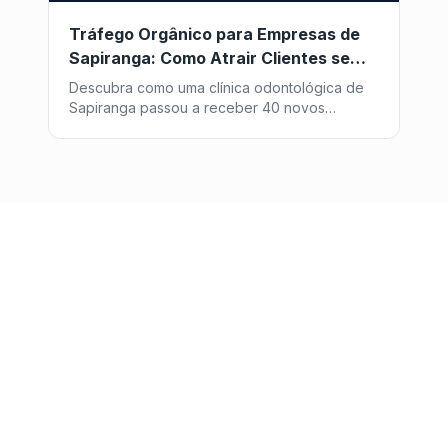
Tráfego Orgânico para Empresas de
Sapiranga: Como Atrair Clientes sem
Pagar por Anúncio
Descubra como uma clínica odontológica de
Sapiranga passou a receber 40 novos
pacientes por mês vindos do Google, sem
investir um centavo em anúncios - com a
estratégia de SEO da Post2GO.