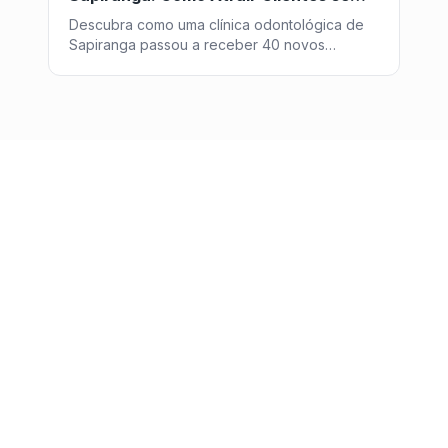
Pagar por Anúncio
Descubra como uma clínica odontológica de
Sapiranga passou a receber 40 novos
pacientes por mês vindos do Google, sem
investir um centavo em anúncios - com a
estratégia de SEO da Post2GO.