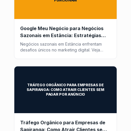
FUNCIONAM
Google Meu Negócio para Negócios
Sazonais em Estância: Estratégias
que Funcionam
Negócios sazonais em Estância enfrentam
desafios únicos no marketing digital. Veja
como otimizar seu Google Meu Negócio para
atrair clientes o ano todo com a Post2GO.
TRÁFEGO ORGÂNICO PARA EMPRESAS DE
SAPIRANGA: COMO ATRAIR CLIENTES SEM
PAGAR POR ANÚNCIO
Tráfego Orgânico para Empresas de
Sapiranga: Como Atrair Clientes sem