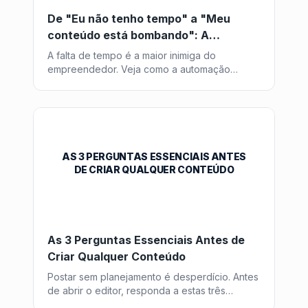
De "Eu não tenho tempo" a "Meu
conteúdo está bombando": A
Revolução da Automação
A falta de tempo é a maior inimiga do
empreendedor. Veja como a automação
inteligente transforma horas de trabalho em
minutos de supervisão.
AS 3 PERGUNTAS ESSENCIAIS ANTES
DE CRIAR QUALQUER CONTEÚDO
As 3 Perguntas Essenciais Antes de
Criar Qualquer Conteúdo
Postar sem planejamento é desperdício. Antes
de abrir o editor, responda a estas três
perguntas fundamentais para garantir que