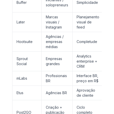
Buffer
Simplicidade
solopreneurs
bás
Marcas
Planejamento
Foc
Later
visuais /
visual de
IG/
Instagram
feed
Agências /
Hootsuite
empresas
Completude
Pre
médias
Analytics
Sprout
Empresas
Mui
enterprise +
Social
grandes
par
CRM
Profissionais
Interface BR,
Ana
mLabs
BR
preço em R$
limi
Aprovação
Me
Etus
Agências BR
de cliente
rec
Foc
Criação +
Ciclo
con
Post2GO
publicação
completo