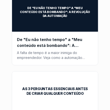
DE "EU NÃO TENHO TEMPO" A "MEU
CONTEÚDO ESTÁ BOMBANDO": A REVOLUÇÃO
DA AUTOMAÇÃO
De "Eu não tenho tempo" a "Meu
conteúdo está bombando": A
Revolução da Automação
A falta de tempo é a maior inimiga do
empreendedor. Veja como a automação
inteligente transforma horas de trabalho em
minutos de supervisão.
AS 3 PERGUNTAS ESSENCIAIS ANTES
DE CRIAR QUALQUER CONTEÚDO