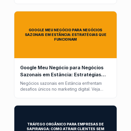
pessoas da internet para o mundo físico.
GOOGLE MEU NEGÓCIO PARA NEGÓCIOS
SAZONAIS EM ESTÂNCIA: ESTRATÉGIAS QUE
FUNCIONAM
Google Meu Negócio para Negócios
Sazonais em Estância: Estratégias
que Funcionam
Negócios sazonais em Estância enfrentam
desafios únicos no marketing digital. Veja
como otimizar seu Google Meu Negócio para
atrair clientes o ano todo com a Post2GO.
TRÁFEGO ORGÂNICO PARA EMPRESAS DE
SAPIRANGA: COMO ATRAIR CLIENTES SEM