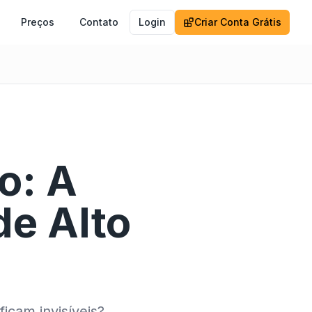
Preços
Contato
Login
Criar Conta Grátis
o: A
de Alto
icam invisíveis?