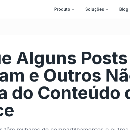
Produto
Soluções
Blog
e Alguns Posts
zam e Outros Nã
a do Conteúdo 
ce
s têm milhares de compartilhamentos e outros f