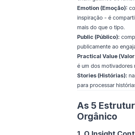
Emotion (Emoção):
co
inspiração - é compart
mais do que o tipo.
Public (Público):
compo
publicamente ao engajar
Practical Value (Valor
é um dos motivadores 
Stories (Histórias):
nar
para processar história
As 5 Estrutu
Orgânico
1. O Insight Cont