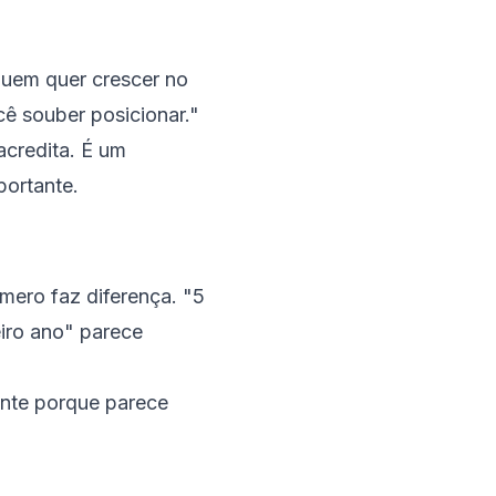
quem quer crescer no
cê souber posicionar."
acredita. É um
portante.
mero faz diferença. "5
iro ano" parece
ente porque parece