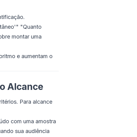
tificação.
ntâneo'" "Quanto
sobre montar uma
goritmo e aumentam o
do Alcance
itérios. Para alcance
teúdo com uma amostra
uando sua audiência