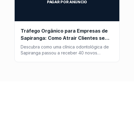
PAGAR POR ANÚNCIO
Tráfego Orgânico para Empresas de
Sapiranga: Como Atrair Clientes sem
Pagar por Anúncio
Descubra como uma clínica odontológica de
Sapiranga passou a receber 40 novos
pacientes por mês vindos do Google, sem
investir um centavo em anúncios - com a
estratégia de SEO da Post2GO.