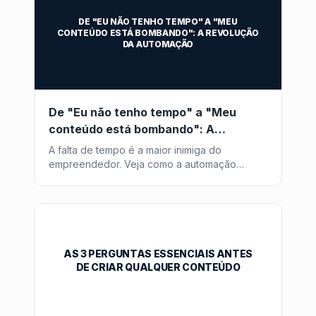
DE "EU NÃO TENHO TEMPO" A "MEU
CONTEÚDO ESTÁ BOMBANDO": A REVOLUÇÃO
DA AUTOMAÇÃO
De "Eu não tenho tempo" a "Meu
conteúdo está bombando": A
Revolução da Automação
A falta de tempo é a maior inimiga do
empreendedor. Veja como a automação
inteligente transforma horas de trabalho em
minutos de supervisão.
AS 3 PERGUNTAS ESSENCIAIS ANTES
DE CRIAR QUALQUER CONTEÚDO