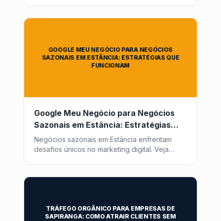
pessoas da internet para o mundo físico.
GOOGLE MEU NEGÓCIO PARA NEGÓCIOS
SAZONAIS EM ESTÂNCIA: ESTRATÉGIAS QUE
FUNCIONAM
Google Meu Negócio para Negócios
Sazonais em Estância: Estratégias
que Funcionam
Negócios sazonais em Estância enfrentam
desafios únicos no marketing digital. Veja
como otimizar seu Google Meu Negócio para
atrair clientes o ano todo com a Post2GO.
TRÁFEGO ORGÂNICO PARA EMPRESAS DE
SAPIRANGA: COMO ATRAIR CLIENTES SEM